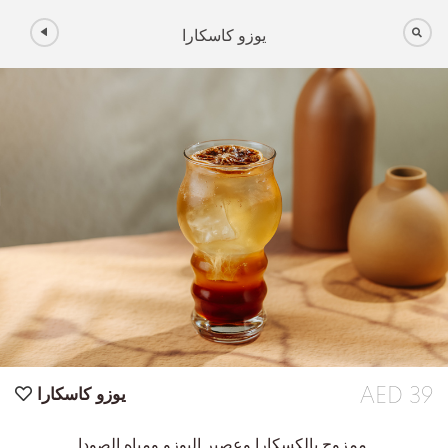
يوزو كاسكارا
AED 39
يوزو كاسكارا
ممزوج بالكسكارا وعصير اليوزو ومياه الصودا.